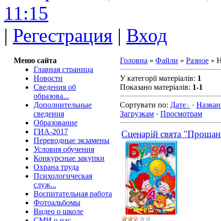
11:15
|
Регестрация
|
Вход
Меню сайта
Головна
»
Файли
»
Разное
» Н
Главная страница
Новости
У категорії матеріалів
:
1
Сведения об
Показано матеріалів
:
1-1
образова...
Дополнительные
Сортувати по
:
Дате
·
Назва
сведения
Загрузкам
·
Просмотрам
Образование
ГИА-2017
Сценарій свята "Прощан
Переводные экзамены
Условия обучения
Конкурсные закупки
Охрана труда
Психологическая
служ...
Воспитательная работа
Фотоальбомы
Видео о школе
СМИ о нас