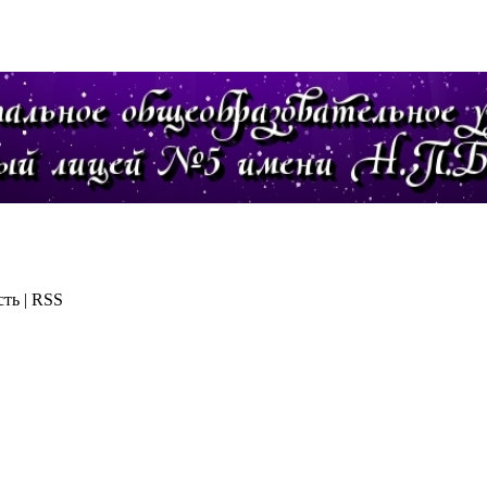
ть | RSS
лав