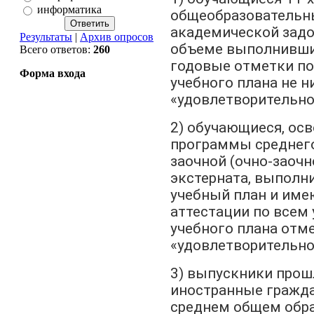
информатика
общеобразовательн
академической задо
Результаты
|
Архив опросов
объеме выполнивши
Всего ответов:
260
годовые отметки п
Форма входа
учебного плана не н
«удовлетворительно
2) обучающиеся, ос
программы среднего
заочной (очно-заочн
экстерната, выпол
учебный план и им
аттестации по всем
учебного плана отм
«удовлетворительно
3) выпускники прошл
иностранные гражда
среднем общем обр