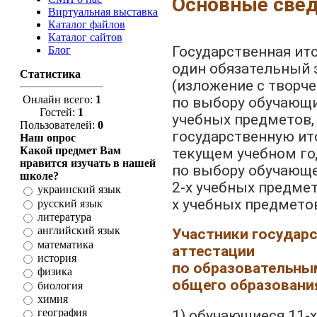
Основные свед
Виртуальная выставка
Каталог файлов
Каталог сайтов
Государственная ит
Блог
один обязательный 
Статистика
(изложение с творч
Онлайн всего:
1
по выбору обучающи
Гостей:
1
учебных предметов,
Пользователей:
0
государственную ит
Наш опрос
Какой предмет Вам
текущем учебном го
нравится изучать в нашей
по выбору обучающе
школе?
2-х учебных предмет
украинский язык
х учебных предмето
русский язык
литература
английский язык
Участники государ
математика
аттестации
история
по образовательны
физика
общего образовани
биология
химия
география
1) обучающиеся 11-х