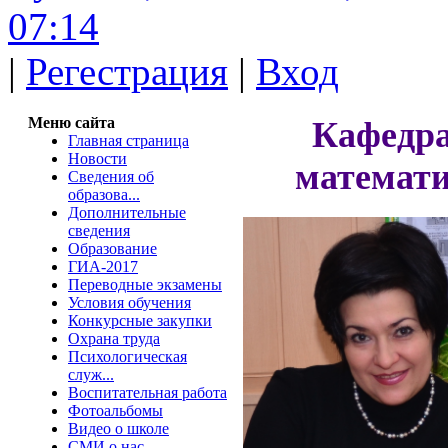
07:14
|
Регестрация
|
Вход
Меню сайта
Кафедра
Главная страница
Новости
математи
Сведения об
образова...
Дополнительные
сведения
Образование
ГИА-2017
Переводные экзамены
Условия обучения
Конкурсные закупки
Охрана труда
Психологическая
служ...
Воспитательная работа
Фотоальбомы
Видео о школе
СМИ о нас