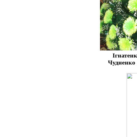
Ігнате
Чудненко Оксан