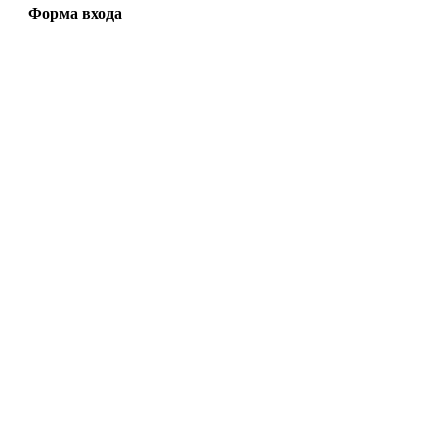
Форма входа
Copyright MyCorp © 2026