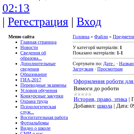
02:13
|
Регестрация
|
Вход
Меню сайта
Головна
»
Файли
»
Предметн
Главная страница
Новости
У категорії матеріалів
:
1
Сведения об
Показано матеріалів
:
1-1
образова...
Дополнительные
Сортувати по
:
Дате
·
Назва
сведения
Загрузкам
·
Просмотрам
Образование
ГИА-2017
Оформлення роботи дл
Переводные экзамены
Вимоги до роботи
Условия обучения
Конкурсные закупки
История, право, этика
|
Охрана труда
Добавил:
школа
|
Дата:
0
Психологическая
служ...
Воспитательная работа
Фотоальбомы
Видео о школе
СМИ о нас