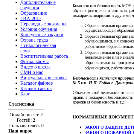
Дополнительные
Комплексная безопасность МОУ «
сведения
обучающихся, воспитанников, ра
Образование
пожарами, авариями и другими 
ГИА-2017
Переводные экзамены
Образовательная организац
Условия обучения
осуществляющей образоват
Конкурсные закупки
Образовательная организац
Охрана труда
обучающимися, их содержа
Психологическая
работников образовательн
служ...
Образовательная организа
Воспитательная работа
невыполнение или ненадле
Фотоальбомы
образовательных программ 
Видео о школе
обучающихся, работников 
СМИ о нас
Виртуальная выставка
Безопасность является приори
Каталог файлов
№ 5 им. Н.П. Бойко г. Донецка»
Каталог сайтов
Объектом этой деятельности явл
Блог
правила пожарной безопасности,
дорожная безопасность и.т.д.
Статистика
Онлайн всего:
2
НОРМАТИВНЫЕ ДОКУМЕНТ
Гостей:
2
Пользователей:
0
ЗАКОН О ЗАЩИТЕ ДЕ
Наш опрос
ЗАКОН О ПОЖАРНОЙ Б