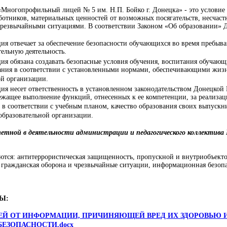
Многопрофильный лицей № 5 им. Н.П. Бойко г. Донецка» - это условие
ботников, материальных ценностей от возможных посягательств, несчаст
чрезвычайными ситуациями. В соответствии Законом «Об образовании» 
ия отвечает за обеспечение безопасности обучающихся во время пребыва
ельную деятельность.
ия обязана создавать безопасные условия обучения, воспитания обучающи
ния в соответствии с установленными нормами, обеспечивающими жизн
ой организации.
ция несет ответственность в установленном законодательством Донецкой
жащее выполнение функций, отнесенных к ее компетенции, за реализац
в соответствии с учебным планом, качество образования своих выпускни
образовательной организации.
тетной в деятельности администрации и педагогического коллектив
.
яются: антитеррористическая защищенностъ, пропускной и внутриобъекто
 гражданская оборона и чрезвычайные ситуации, информационная безопас
Ы:
ТЕЙ ОТ ИНФОРМАЦИИ, ПРИЧИНЯЮЩЕЙ ВРЕД ИХ ЗДОРОВЬЮ И
ЕЗОПАСНОСТИ.docx