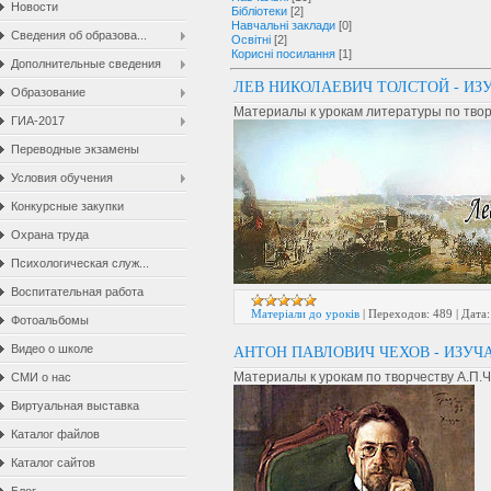
Новости
Бібліотеки
[2]
Навчальні заклади
[0]
Сведения об образова...
Освітні
[2]
Корисні посилання
[1]
Дополнительные сведения
ЛЕВ НИКОЛАЕВИЧ ТОЛСТОЙ - ИЗ
Образование
Материалы к урокам литературы по твор
ГИА-2017
Переводные экзамены
Условия обучения
Конкурсные закупки
Охрана труда
Психологическая служ...
Воспитательная работа
Матеріали до уроків
|
Переходов:
489
|
Дата:
Фотоальбомы
Видео о школе
АНТОН ПАВЛОВИЧ ЧЕХОВ - ИЗУЧ
Материалы к урокам по творчеству А.П.
СМИ о нас
Виртуальная выставка
Каталог файлов
Каталог сайтов