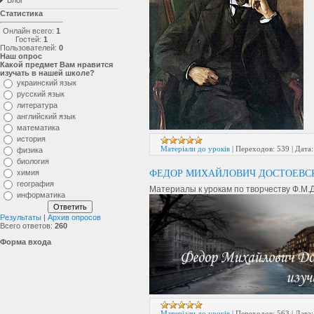
Блог
Статистика
Онлайн всего:
1
Гостей:
1
Пользователей:
0
Наш опрос
Какой предмет Вам нравится
изучать в нашей школе?
украинский язык
русский язык
литература
английский язык
математика
история
Матеріали до уроків
|
Переходов:
539
|
Дата:
физика
биология
химия
ФЕДОР МИХАЙЛОВИЧ ДОСТОЕВСК
география
Материалы к урокам по творчеству Ф.М.
информатика
Результаты
|
Архив опросов
Всего ответов:
260
Форма входа
Матеріали до уроків
|
Переходов:
563
|
Дата: