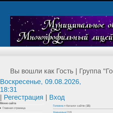
Вы вошли как Гость | Группа "Г
Воскресенье, 09.08.2026,
18:31
Г
|
Регестрация
|
Вход
Меню сайта
Головна
»
Каталог сайтів
(
15
)
Главная страница
Навчальні
[10]