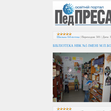
Шкільна бібліотека
|
Переходов:
501
|
Дата:
БІБЛІОТЕКА НВК №5 ІМЕНІ М.П.Б