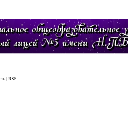
ть | RSS
лав