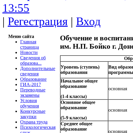
13:55
|
Регестрация
|
Вход
Меню сайта
Обучение и воспита
Главная
им. Н.П. Бойко г. Дон
страница
Новости
Сведения об
Обр
образова...
Уровень (ступень)
Вид образо
Дополнительные
образования
программ
сведения
Образование
Начальное общее
ГИА-2017
образование
основная
Переводные
экзамены
(1-4 классы)
Условия
Основное общее
обучения
образование
основная
Конкурсные
закупки
(5-9 классы)
Охрана труда
Среднее общее
Психологическая
образование
основная
служ...