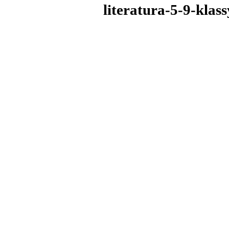
literatura-5-9-klas
Copyright MyCorp © 2026