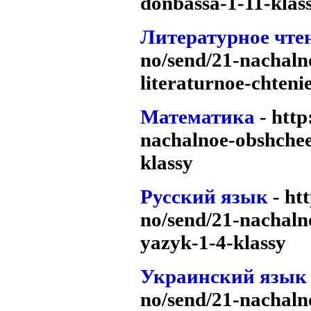
donbassa-1-11-klas
Литературное чте
no/send/21-nachaln
literaturnoe-chteni
Математика
- htt
nachalnoe-obshche
klassy
Русский язык
- ht
no/send/21-nachaln
yazyk-1-4-klassy
Украинский язык
no/send/21-nachaln