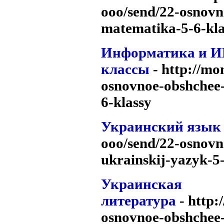
ooo/send/22-osnovn
matematika-5-6-kl
Информатика и И
классы
- http://m
osnovnoe-obshchee-
6-klassy
Украинский язык
ooo/send/22-osnovn
ukrainskij-yazyk-5
Украинская
литература
- http:
osnovnoe-obshchee