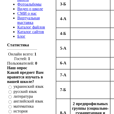
3-Б
Фотоальбомы
Видео о школе
СМИ о нас
Виртуальная
4-А
выставка
Каталог файлов
Каталог сайтов
4-Б
Блог
Статистика
5-А
Онлайн всего:
1
Гостей:
1
6-А
Пользователей:
0
Наш опрос
Какой предмет Вам
7-А
нравится изучать в
нашей школе?
украинский язык
7-Б
русский язык
литература
английский язык
2 предпрофильных
математика
группы (социально-
история
8-А
гуманитарная и