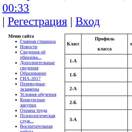
00:33
|
Регестрация
|
Вход
Меню сайта
Профиль
Главная страница
Класс
Новости
класса
Сведения об
образова...
1-А
Дополнительные
сведения
Образование
1-Б
ГИА-2017
Переводные
2-А
экзамены
Условия обучения
Конкурсные
2-Б
закупки
Охрана труда
Психологическая
3-А
служ...
Воспитательная
работа