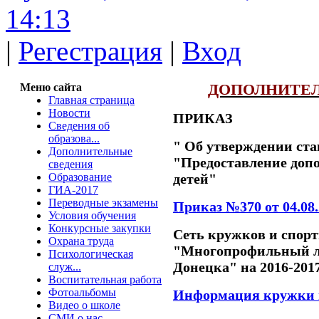
14:13
|
Регестрация
|
Вход
Меню сайта
ДОПОЛНИТЕЛ
Главная страница
Новости
ПРИКАЗ
Сведения об
образова...
" Об утверждении ста
Дополнительные
"
Предоставление доп
сведения
Образование
детей"
ГИА-2017
Переводные экзамены
Приказ №370 от 04.08.
Условия обучения
Конкурсные закупки
Сеть кружков и спо
Охрана труда
"Многопрофильный ли
Психологическая
Донецка" на 2016-201
служ...
Воспитательная работа
Фотоальбомы
Информация кружки и
Видео о школе
СМИ о нас